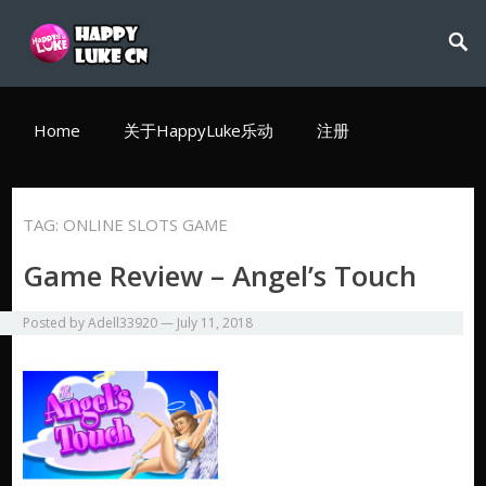
Home
关于HappyLuke乐动
注册
TAG:
ONLINE SLOTS GAME
Game Review – Angel’s Touch
Posted by
Adell33920
—
July 11, 2018