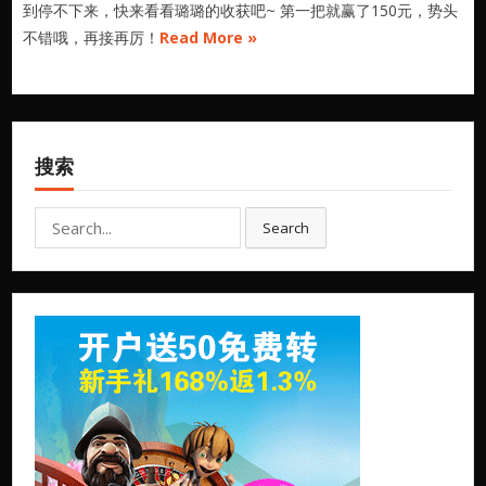
到停不下来，快来看看璐璐的收获吧~ 第一把就赢了150元，势头
不错哦，再接再厉！
Read More »
搜索
Search
Search
for: