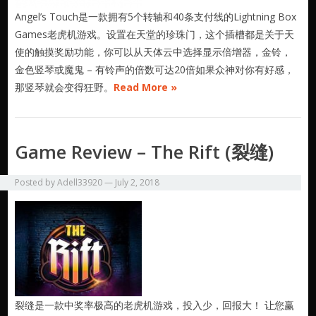
Angel’s Touch是一款拥有5个转轴和40条支付线的Lightning Box
Games老虎机游戏。设置在天堂的珍珠门，这个插槽都是关于天
使的触摸奖励功能，你可以从天体云中选择显示倍增器，金铃，
金色竖琴或魔鬼 – 有铃声的倍数可达20倍如果众神对你有好感，
那竖琴就会变得狂野。
Read More »
Game Review – The Rift (裂缝)
Posted by
Adell33920
—
July 2, 2018
裂缝是一款中奖率极高的老虎机游戏，投入少，回报大！ 让您赢