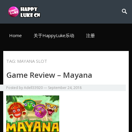
Home
关于HappyLuke乐动
注册
TAG:
MAYANA SLOT
Game Review – Mayana
Posted by
Adell33920
—
September 24, 2018