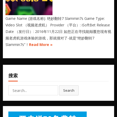
Game Name (游戏名称): 绝妙翻转7 Slammin7s Game Type:
Video Slot （视频老虎机） Provider （平台）: iSoftBet Release
Date （发行日）: 2016年11月22日 如您正在寻找能颠覆您现有视
频老虎机游戏体验的游戏，那就撞对了-就是“绝妙翻转7
Slammin7s”！
Read More »
搜索
Search
Search
for: