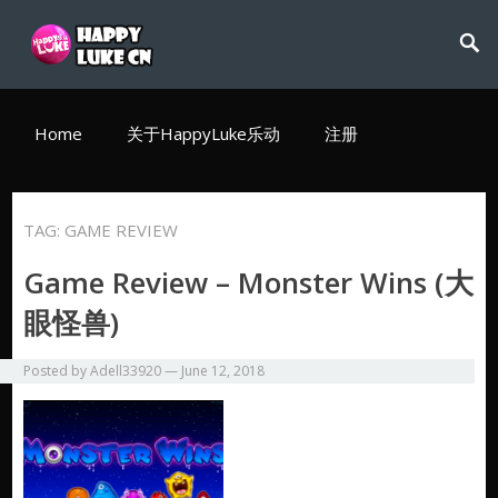
Home
关于HappyLuke乐动
注册
TAG:
GAME REVIEW
Game Review – Monster Wins (大
眼怪兽)
Posted by
Adell33920
—
June 12, 2018