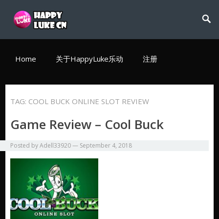
Home
关于HappyLuke乐动
注册
TAG:
COOL BUCK ONLINE SLOT REVIEW
Game Review – Cool Buck
Posted by
Adell33920
—
September 4, 2018