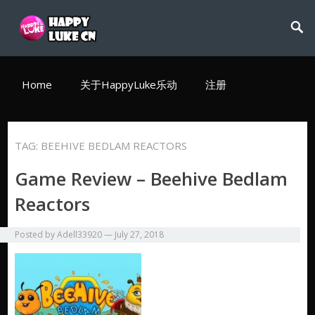
Home
关于HappyLuke乐动
注册
TAG:
BEEHIVE BEDLAM REACTORS
Game Review – Beehive Bedlam
Reactors
Posted by
Adell33920
—
July 27, 2018