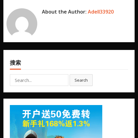
About the Author:
Adell33920
搜索
Search
Search
for: