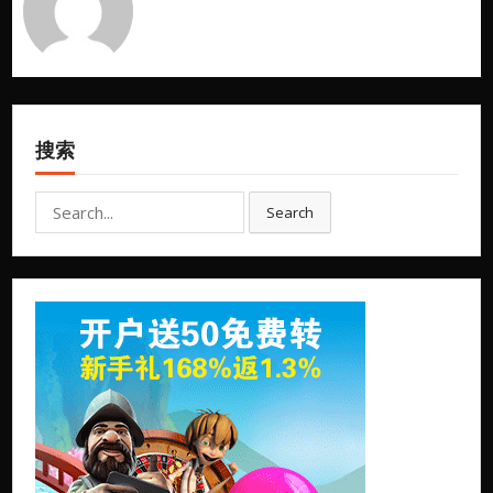
搜索
Search
Search
for: